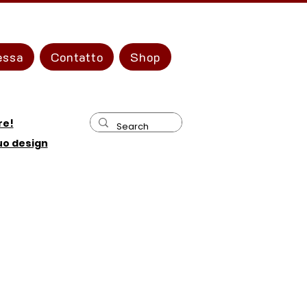
essa
Contatto
Shop
re!
tuo design