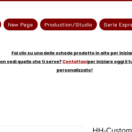
New Page
Production/Studio
Serie Espr
Fai clic su una delle schede prodotto in alto per inizia
on vedi quello che ti serve?
Contattaci
per iniziare oggi il 
personalizzato!
HH-Custom