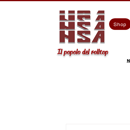
Shop
Il popolo del rolltop
N