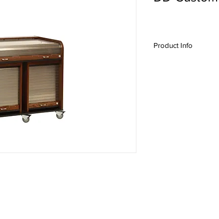
Product Info
#19014, DD-Custom,
Roll top desk
, A/V De
Rack, Audio Rack, Vid
Presentation Furnitur