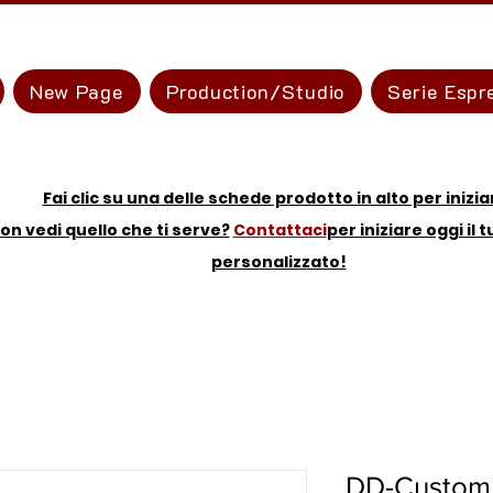
New Page
Production/Studio
Serie Espr
Fai clic su una delle schede prodotto in alto per inizia
on vedi quello che ti serve?
Contattaci
per iniziare oggi il 
personalizzato!
DD-Custom