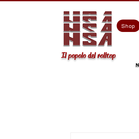
Shop
Il popolo del rolltop
N