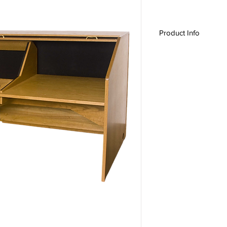
Product Info
H-Custom,
INSHRE-II
,
Desk
, Roll top desk,
A/V Control Center, 
Desk, Production Furn
Extended Series
,
Cus