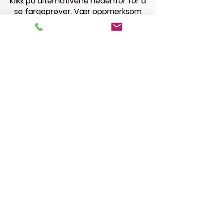
Klikk på alternativene nedenfor for å
se fargeprøver. Vær oppmerksom
på at skjermoppløsning kan påvirke
skyggelegging.
Standard farge
Laminater
Spesial bestilling
Laminater
BE OM FYSISK PRØVE
KONTAKT OSS
© 2026 HSA, Inc. All Rights Reserved.
Quality Craftsmanship Since 1974