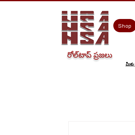
Shop
రోల్‌టాప్ ప్రజలు
మీకు