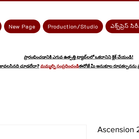
ఎక్స్‌ప్రెస్ సిర
New Page
Production/Studio
ప్రారంభించడానికి ఎగువ ఉత్పత్తి ట్యాబ్‌లలో ఒకదానిని క్లిక్ చేయండి!
 కావలసినది చూడలేదా?
మమ్మల్ని సంప్రదించండి
ఈరోజే మీ అనుకూల రూపకల్పనను ప్ర
Ascension 