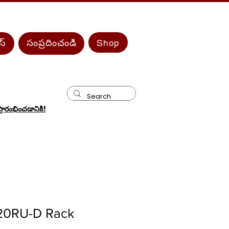
ీస్
సంప్రదించండి
Shop
ారంభించడానికి!
20RU-D Rack