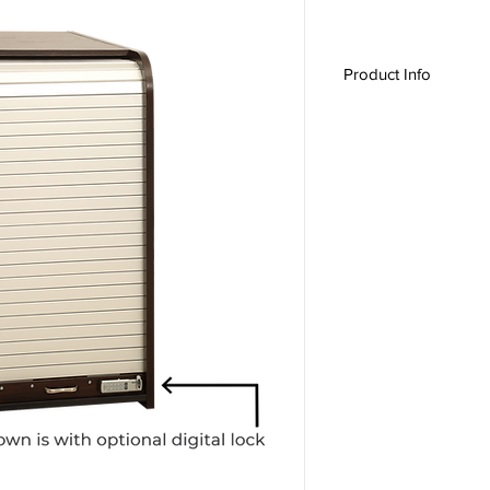
Product Info
ASC20RU, Ascension R
wooden desk, A/V rac