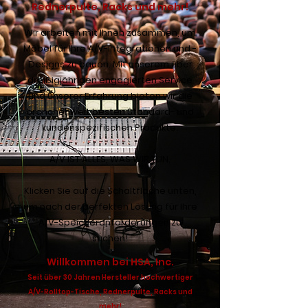
Rednerpulte, Racks und mehr!
Wir arbeiten mit Ihnen zusammen, um
Möbel für Ihre A/V-Integrationen und -
Designs zu bauen. Mit unserem über
dreißigjährigen engagierten Service
und unserer Erfahrung bieten wir die
branchenweit besten Standard- und
kundenspezifischen Produkte.
A/V IST ALLES, WAS WIR TUN.
Klicken Sie auf die Schaltfläche unten,
um nach der perfekten Lösung für Ihre
A/V-Speicheranforderungen zu
suchen!
Willkommen bei HSA, Inc.
Seit über 30 Jahren Hersteller hochwertiger
A/V-Rolltop-Tische, Rednerpulte, Racks und
mehr!