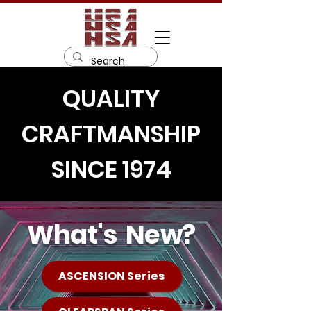
QUALITY
CRAFTMANSHIP
SINCE 1974
What's
New?
ASCENSION Series