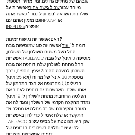
גובהם של מתלים גדולים. זמין מחיר "תוספת"
מיוחד עבור
שביל גישה אחורי
אפשרות על
שולחנות השראה "בפרופיל נמוך" כאשר אתה
INPLUS4 או
גם מזמין אותם עם
אופציה.
INSPLUS5
האם אפשרויות נגישות זמינות?
דומה ל "
ועוד
"אפשרויות סוג שמוסיפות גובה
החל מעל משטח השולחן של השולחן,
אפשרות TABLEACC מוסיפה 3 אינץ' של גובה
החל מתחת לשולחן שלה, דוחפת את גובה
השולחן למעלה סה"כ 3 אינץ' נוספים, ובכך
מספקת 28 אינץ' של מרווח (ולא 25 אינץ'
הרגילים) ) מהרצפה אל הצד התחתון של
אותו שולחן. האפשרות גם דוחפת לאחור את
הפלטה הרוחבית מתחת לשולחן ל-19 אינץ'
נמדד מהקצה הקדמי של השולחן ומגדילה את
הגובה והקיבולת של כל מתלה או מתלה צד.
התקשר או שלח אימייל כדי לדון באפשרות
TABLEACC שכן היא מצוטטת על בסיס עיצוב
לפי עיצוב ותלויה בשילובים הנכונים של
דגמים, אפשרויות ותצורות.