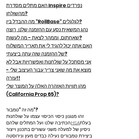
האם מתלים מסדרת Inspire נפרדים
מהשולחן?
מה ההבדל בין "RollBase" לגלגלים?
נהג המשאית נסע עם ההזמנה שלנו, רוצה
שאחתום, וממהר לצאת - מה לעשות?
האם אתה יכול להגיד לי את תאריך המשלוח
של ההזמנה שזה עתה ביצעתי?
אני מסתכל על שולחנות ואפשרויות אבל לא
מוצא את מה שאני צריך עבור העיצוב שלי -
עזרה!!
מהן תוויות האזהרה האלה על המוצר שלי
(California Prop 65)?
מה זה "טמבור"?
זהו מנגנון כיסוי הכיסוי עצמו על שולחנות
בעלת
HSA
הכתיבה שלנו ועל המתלים שלהם.
ניסיון של למעלה משני עשורים בתכנון וייצור
ביצירת טמבורים נעילה כבדים מעץ ונירוסטה