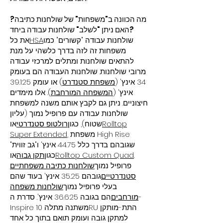
מה הכוונה ב"משפחות" של שולחנות כתיבה?
האם ניתן "לשלב" שולחנות עבודה ביחד?
שולחנות עבודה "קשורים" כמו
HSA
את כל
משפחות זה לזה בדרך כלשהי על מנת
להתאים שולחנות ומתלים למרכזי עבודה
מרובי שולחנות. שולחנות העבודה הם בעומק
34 אינץ' (
משפחת סטנדרט
) או עומק 39.125
אינץ' (
המשפחה המורחבת
). אלו מימדים
חיצוניים. ניתן גם לקבץ אותם משנה למשפחת
שולחנות עבודה עם פרופיל נמוך (עליון
Rolltop
שטוח), כגון
רולטופ סטנדרטי
או
, משפחת High Rise
Super Extended
שגובהם בדרך כלל 44.75 אינץ' ו"גב זווית"
.
Rolltop Custom Quad
כגון
תקן גבוה
או
פרופיל נמוך
שולחנות כתיבה משפחתיים
סטנדרטיים
גובהם 35.25 אינץ' בעוד שהם
בעלי פרופיל נמוך
שולחנות משפחה
מורחבים
הם בגובה 36.625 אינץ'. סדרת ה-
Inspire משתנה מתלה 10RU התת-מותקן
למתקן גובה ועומק תואם בתוך כל אחד