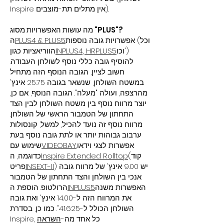
Inspire אין מתלים תת-מוצבים).
מה עושות האפשרויות מסוג "PLUS"?
אפשרויות גובה נוספות (וכל
PLUS4 & PLUS5
ה
וכו')
INPLUS4, HRPLUS5
הווריאציות כגון
להוסיף גובה כללי נוסף לשולחן העבודה.
חשוב לציין, הגובה הנוסף הזה מתחיל
במשטח השולחן, שנשאר בגובה 25.75 אינץ'
מהרצפה, ועולה "מעלה". הגובה הנוסף, אם כן,
יוצר מרווח נוסף בין משטח השולחן לבין הצד
התחתון של הטמבור הראשי של השולחן.
מרווח נוסף זה נועד להכיל, למשל, קונסולות
ערבוב גבוהות יותר או לתת גובה נוסף בעת
אפשרות לצגי וידאו.
VIDEOBAY
שימוש עם
(קוד
Inspire Extended Rolltop
כדוגמה, ה
) יש 9.00 אינץ' של מרווח גובה
INSEXT-II
פריט
אנכי בין השולחן והצד התחתון של הטמבור
האפשרות משנה
INPLUS5
הרולטופ. הוספת ה
את המרווח הזה ל-14.00 אינץ' ואת גובה
השולחן הכולל ל-41.625". כמו כן, בסדרת
Inspire, כל אחד מה-
השראה