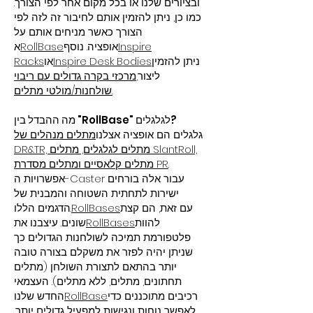
ובציורים שלנו או בכל מקום אחר לפי הצורך.
כמו כן, ניתן להזמין אותם לחיבור זה לזה לפי
הצורך כאשר מניחים אותם על
Inspire
אופציה. נוסף
RollBase
א
ניתן להזמין
Inspire Desk Bodies
או
Racks
ליצור,
מרכזי בקרה גדולים עם ריבוי
שולחנות/מולטי מתלים.
מה ההבדל בין "RollBase" לגלגלים?
גלגלים הם אופציה אצלנו
מתלים מנהלים של
DR&TR, מתלים לגלגלים, מתלים SlantRoll,
.
מתלים קלאסיים ומתלים מסדרת PR
אפשרויות ה-Caster עבור אלה בורחים
ישירות לתחתית השטוחה והמבנית של
עם זאת, הם קצת
RollBases
הדגמים הללו.
להוות
RollBases
שונים. עיצבנו את
פלטפורמת תמיכה לשולחנות הגדולים כך
שניתן יהיה לפזר את משקלם בצורה טובה
יותר בהתאם לתצורת השולחן (מתלים
תחתונים, מתלים, ללא מתלים). העצמאי
רכיבים מתוכננים כדי
RollBase
החדש שלנו
לאפשר נוחות ונגישות למפעיל גדולים יותר,