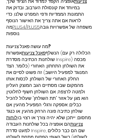
צניעות
אופציה. הקפד למדוד את הציוד שלך,
במיוחד את קונסולת הערבוב, ובדוק את
התמונות הממדיות ודפי המפרט שלנו, כדי
לראות אם אתה צריך את האישור הנוסף
משפחה של אפשרויות גובה
PLUS4/PLUS5
מה
נוספות.
מה עושה פאנל צניעות?
הנשלף
פאנל צניעות
אפשרות (הכלולה רק עם
שולחנות הכתיבה מסדרת Inspire) מכסה
את השולחן התחתון, האחורי (כלומר, הצד
המנוגד למפעיל היושב). זה פשוט לסיים את
החלק האחורי של השולחן, לכסות אותו
מהמקום שבו מסתיים הגב המוצק העליון
ולמטה לרצפה, אם השולחן חשוף לחלוטין.
הוא מגן על אזור "תת השולחן" שעלול להכיל
כבלים, אספקה ורגלי המפעיל מהעין. אם
שולחן כתיבה פונה הרחק מהעין, או כנגד
מחסום, ייתכן שלא יהיה צורך או רצוי בו.
לוחות
צניעות
הם אופציה בכל שולחנות העבודה
למעט סדרת Inspire, שם הם כבר כלולים
בשל האופי הפתוח מתחת לשולחן (לשולחן