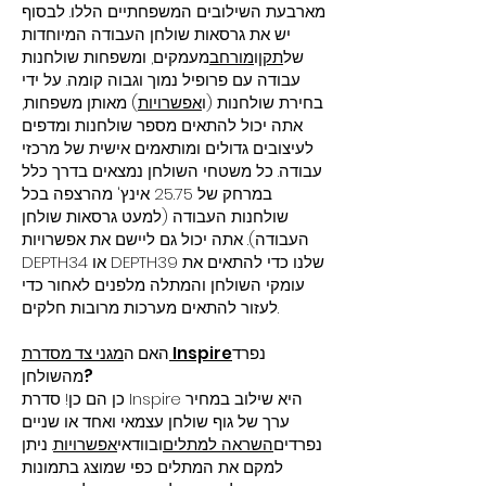
מארבעת השילובים המשפחתיים הללו. לבסוף
יש את גרסאות שולחן העבודה המיוחדות
של
תקן
ו
מורחב
מעמקים, ומשפחות שולחנות
עבודה עם פרופיל נמוך וגבוה קומה. על ידי
בחירת שולחנות (ו
אפשרויות
) מאותן משפחות,
אתה יכול להתאים מספר שולחנות ומדפים
לעיצובים גדולים ומותאמים אישית של מרכזי
עבודה. כל משטחי השולחן נמצאים בדרך כלל
במרחק של 25.75 אינץ' מהרצפה בכל
שולחנות העבודה (למעט גרסאות שולחן
העבודה). אתה יכול גם ליישם את אפשרויות
DEPTH34 או DEPTH39 שלנו כדי להתאים את
עומקי השולחן והמתלה מלפנים לאחור כדי
לעזור להתאים מערכות מרובות חלקים.
נפרד
מגני צד מסדרת Inspire
האם ה
מהשולחן?
כן הם כן! סדרת Inspire היא שילוב במחיר
ערך של גוף שולחן עצמאי ואחד או שניים
נפרדים
השראה למתלים
ובוודאי
אפשרויות
. ניתן
למקם את המתלים כפי שמוצג בתמונות