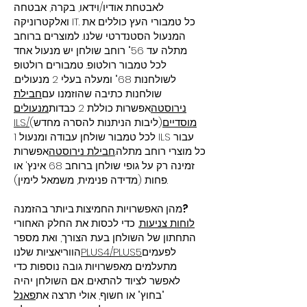
לאבטחת אודיו/וידאו, בקרה, אבטחה
ואלקטרוניקה IT. כל טמבורי העץ כוללים את
המנעול הסטנדרטי שלנו. למוצרים ברוחב
מתלה עד 56" רוחב שולחן יש מנעול אחד
לכל טמבור רולטופ. טמבורים רולטופ
לשולחנות 68" ומעלה בעלי 2 מנעולים.
שולחנות כתיבה שהוזמנו עם
חבילת
נירוסטה
אפשרות כוללת 2 כבדות
מנעולים
ILS/מוסדיים
(ליבות הניתנות להסרה מחדש)
לכל טמבור שולחן עבודה ומנעול 1 ILS עבור
כל מוצרי רוחב מתלה.
חבילת נירוסטה
אפשרות
זמינה רק על גופי שולחן ברוחב 68 אינץ' או
פחות (מדידה פנימית, משמאל לימין).
מהן האפשרויות החמיצות ביותר בהזמנה?
לוחות צניעות
, כדי לכסות את החלק האחורי
התחתון של השולחן בעת הצורך, ואת מספר
לפעמים
PLUS4/PLUS5
הווריאציות שלנו
מתעלמים מאפשרויות גובה נוספות כדי
לאפשר לציוד להתאים. אם השולחן יהיה
"בחוץ" או חשוף, אולי תרצה את
פאנל