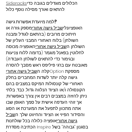
הכלולים מוגדלים בגובה כדי
Sideracks
להתאים ואורך מסילה נוסף כלול.
למה מיועדת אפשרות גישה?
האופציונלי
שביל גישה אחורי
מספק גזרה או
חיתוכים מרובים (בהתאם לגודל ומבנה
השולחן) בלוח האחורי המבני העליון של
השולחן. ה
שביל גישה אחורי
האופציה מכוסה
לחלוטין בפאנל מוגמר (בדומה ללוח צניעות
ובגימור כדי להתאים לשולחן העבודה)
מאובטח עם ברגי פיליפס ראש מסבך להסרה
Option מספקת
קלה. ה
שביל גישה אחורי
גישה קלה יותר לשדות המחברים בחלק
האחורי של קונסולות המיקס במצבים בהם
הקונסולה ו/או הציוד הנלווה גדול, כבד, בלתי
ניתן להזזה. במצבים רבים אין צורך באפשרות,
אך זוהי העדפה אישית על סמך האופן שבו
אתה מתכוון לתפעל את המערכת או הסוג
והסידור הפיזי או הציוד והחיווט שלך. ה
שביל
גישה אחורי
אופציה כלולה בכל שולחנות
הכתיבה מסדרת Inspire בסגנון "גבוהה" בשל