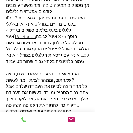
אך מספקים תמיכה טובה יותר מאשר עיצובים
קודמים. אפשרויות גלגלים
האפשרויות זמינות שתיהן בגלגלי
RollBase
ו
בלמים צדדיים בגודל 2 אינץ' או בגלגלי
גלגלים בעלי בלמים כפולים בגודל 4
הוסף 3.75 אינץ' לגובה
RollBases
אינץ'.
הכולל של שולחן עבודה באמצעות גרסאות
הגלגלים בגודל 2 אינץ' או הוסף גובה כולל של
6.00 אינץ' עם גרסאות הגלגלים בגודל 4 אינץ'.
גימור בלמינציה בלחץ גבוה שחור מט עמיד.
נהג המשאית נסע עם ההזמנה שלנו, רוצה
שאחתום, וממהר לצאת - מה לעשות?
כל אחד רוצה לסיים את העבודה שלהם, אבל
אתה צריך מספיק זמן כדי לעשות את העבודה
שלך כמו שצריך. תזמנו את זה, וזה לוקח בערך
5 דקות כדי לחתוך את העטיפה השקופה
המגינה, להסיר פינות ואריזה, ולבדוק
משלוח שולחני. פשוט עקוב אחר מה
HSA
את
שכתוב לעשות על האריזה והתיוג שלנו. בקש
מהנהג להישאר במשך כמה דקות שזה לוקח.