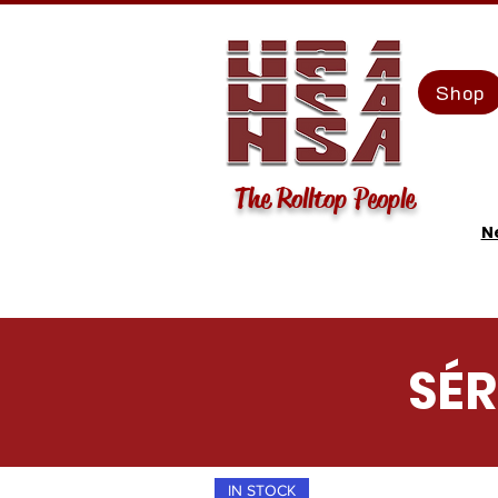
Shop
The Rolltop People
N
SÉ
IN STOCK