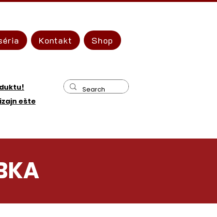
séria
Kontakt
Shop
oduktu!
izajn ešte
BKA