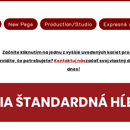
New Page
Production/Studio
Expresná 
Začnite kliknutím na jednu z vyššie uvedených kariet pr
evidíte, čo potrebujete?
Kontaktuj nás
začať svoj vlastný d
dnes!
RIA ŠTANDARDNÁ HĹ