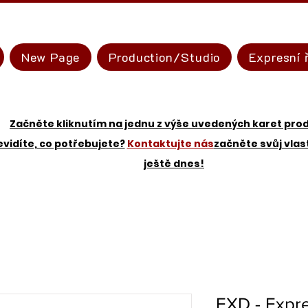
New Page
Production/Studio
Expresní 
Začněte kliknutím na jednu z výše uvedených karet pro
vidíte, co potřebujete?
Kontaktujte nás
začněte svůj vlas
ještě dnes!
EXD - Expr