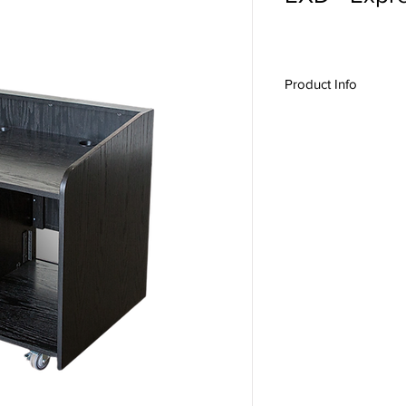
Product Info
#15036,
EXD
,
Open S
Audio Workstation, V
Control,
Express Seri