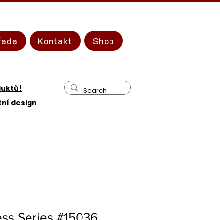
řada
Kontakt
Shop
duktů!
tní design
ess Series #15036