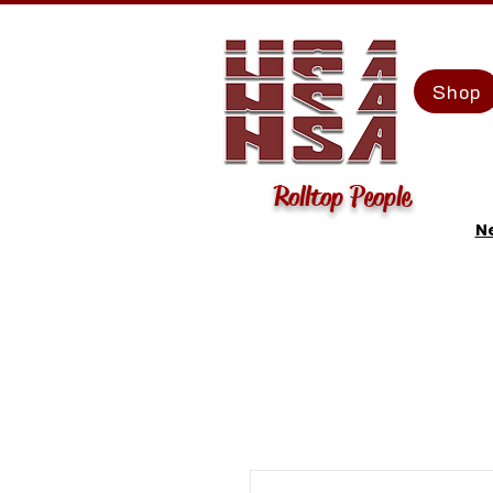
Shop
Rolltop People
Ne