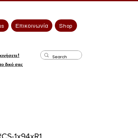
ss
Επικοινωνία
Shop
κινήσετε!
 το δικό σας
#CS-1x94xR1