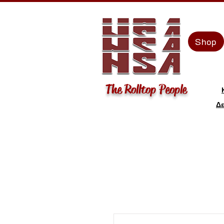
Shop
The Rolltop People
Δε