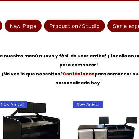
New Page
Production/Studio
Serie exp
a nuestro menú nuevo y fácil de usar arriba! ¡Haz clic en 
para comenzar!
¿No ves lo que necesitas?
Contáctenos
para comenzar su
personalizado hoy!
New Arrival!
New Arrival!