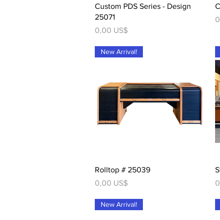
Vista rápida
Custom PDS Series - Design
C
25071
P
0
Precio
0,00 US$
New Arrival!
Vista rápida
Rolltop # 25039
S
Precio
P
0,00 US$
0
New Arrival!