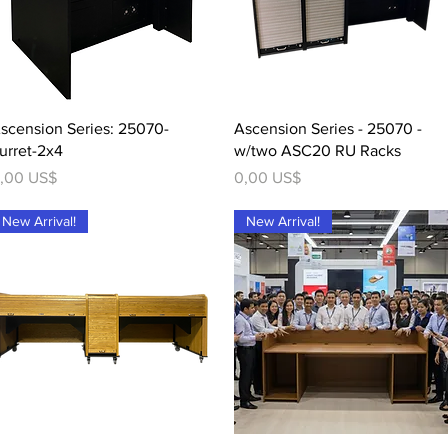
Vista rápida
Vista rápida
scension Series: 25070-
Ascension Series - 25070 -
urret-2x4
w/two ASC20 RU Racks
recio
Precio
,00 US$
0,00 US$
New Arrival!
New Arrival!