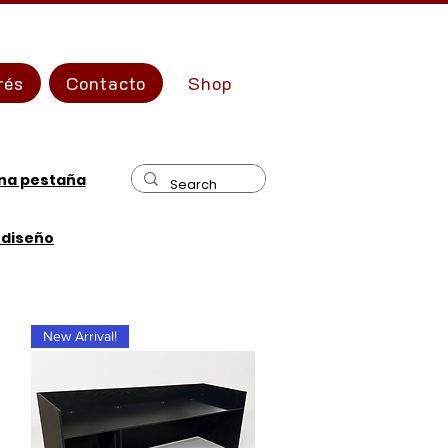
rés
Contacto
Shop
una pestaña
 diseño
New Arrival!