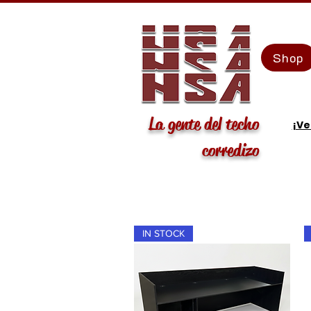
Shop
La gente del techo
¡Ve
corredizo
IN STOCK