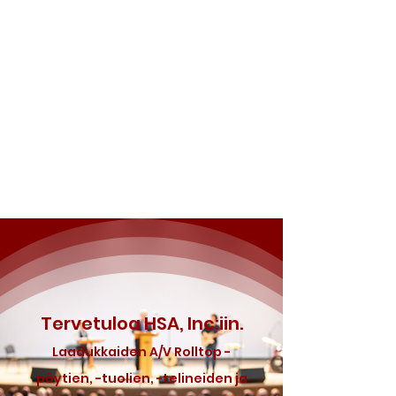
Tervetuloa HSA, Inc:iin.
Laadukkaiden A/V Rolltop -
pöytien, -tuolien, -telineiden ja