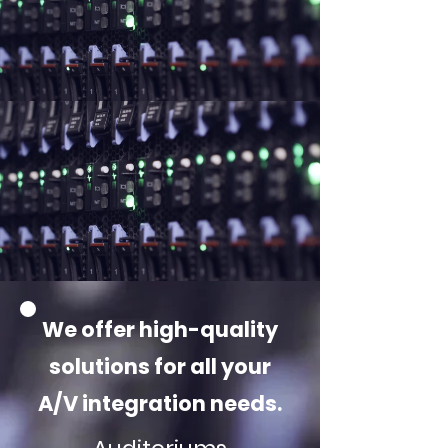
IT PODI
IT PODI
ECTERN
ECTERN
UM MIX
UM MIX
We offer high-quality
solutions for all your
A/V integration needs.