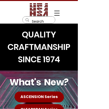
QUALITY
CRAFTMANSHIP
SINCE 1974
What's
New?
ASCENSION Series