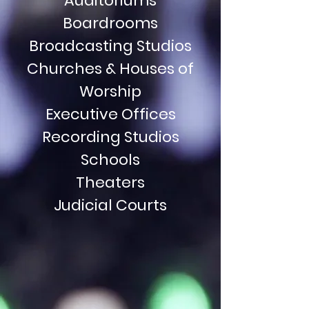
URE INT
URE INT
Auditoriums
Boardrooms
Broadcasting Studios
TOP DE
TOP DE
Churches & Houses of
Worship
Executive Offices
Recording Studios
V DESK
V DESK
Schools
Theaters
Judicial Courts
M FURNI
M FURNI