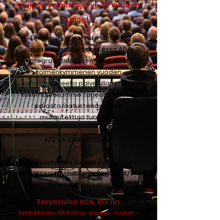
muiden valmistajia yli 30 vuoden
ajan!
Teemme yhteistyötä kanssasi
kalusteiden rakentamisessa A/V-
integraatioihisi ja -malleihisi. Yli
kolmenkymmenen vuoden
omistautuneella palvelullamme ja
kokemuksellamme tarjoamme alan
parasta laatustandardia ja
mukautettuja tuotteita.
A/V ON KAIKKI TEEMME.
Napsauta alla olevaa painiketta
etsiäksesi täydellisen ratkaisun A/V-
tallennustarpeisiisi!
Tervetuloa HSA, Inc:iin.
Laadukkaiden A/V Rolltop -pöytien, -tuolien, -