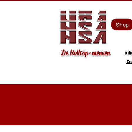
Shop
De Rolltop-mensen
Kli
Zi