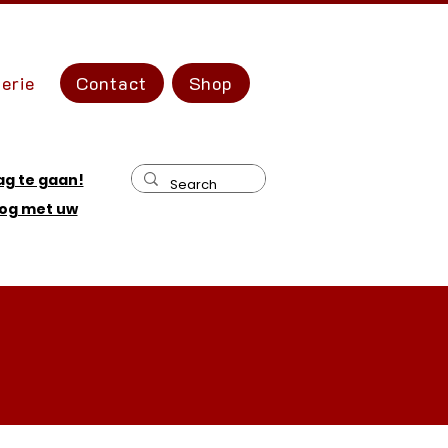
erie
Contact
Shop
ag te gaan!
og met uw