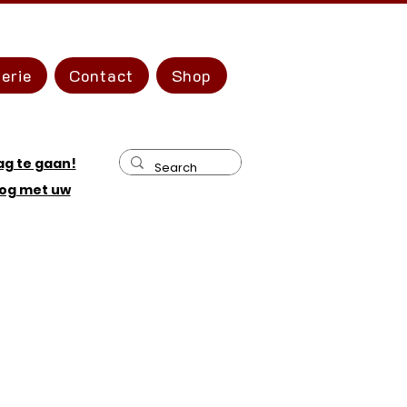
erie
Contact
Shop
ag te gaan!
og met uw