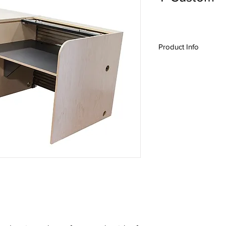
Product Info
#13033, T-Custom, Rol
Audio Desk, Video De
Rolltop
,
Custom Desi