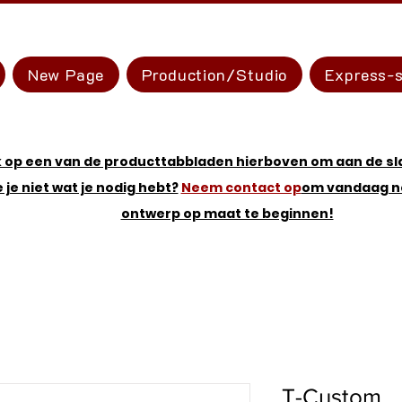
New Page
Production/Studio
Express-s
k op een van de producttabbladen hierboven om aan de sl
e je niet wat je nodig hebt?
Neem contact op
om vandaag n
ontwerp op maat te beginnen!
T-Custom