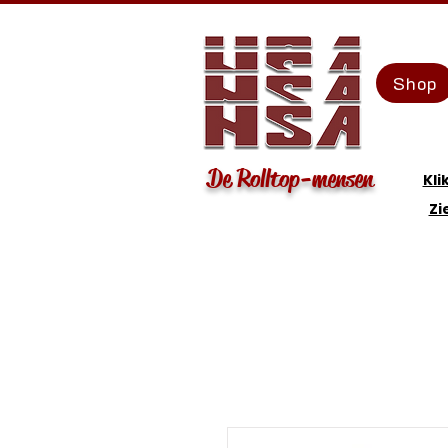
Shop
De Rolltop-mensen
Kli
Zi