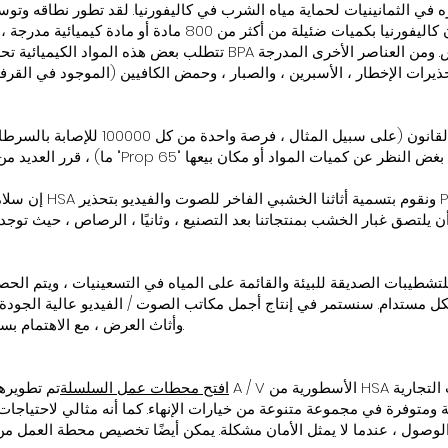
هو قانون تم تمريره في الثمانينيات لحماية مياه الشرب في كاليفورنيا. لقد تطور نطاق
من الشركات المصنعة إخطار سكان كاليفورنيا بكميات ضئيلة من أك
تتطلب بعض هذه المواد الكيميائية تحذيرًا قد تعرفه أو شاهدته في الأخبار 
يرات الإخطار ، الأسبرين ، والصبار ، وحمض الكافيين (الموجود في القرفة
إن سلامة عملائنا وموظ
أن يلتصق غبار الخشب بمنتجاتنا بعد التصنيع ، وثانيًا ، الرصاص ، حيث تو
تشطيبات الصديقة للبيئة والقائمة على المياه في التسعينيات ، ويتم الح
مستدام. سنستمر في إنتاج أجمل مكاتب الصوت / الفيديو عالية الجودة 
وأثاث العرض ، مع الاهتمام بسلامتك وسلامة البيئة ، دائمًا في المقدمة.
افتح محطات عمل السلسلة
تم تطويرها لأولئك الذين ي
لوصول ، عندما لا يمثل الأمان مشكلة. يمكن أيضًا تخصيص محطة العمل من