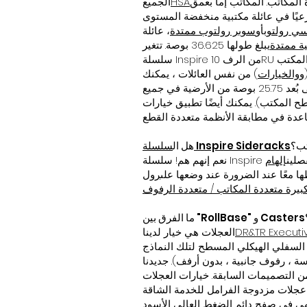
المكاتب. المكاتب إما بعمق
HSA
الجميع
فرعيًا في عائلة مكتبية منخفضة المستوى
سي رولتوب
أو
سوبر رولتوب ممتدة
ة ممتدة
يبلغ طولها 36.625 بوصة. تتغير
سلسلة Inspire من الرف 10RU السفلي إلى ارتفاع وعمق متطابقين داخل أي من هذه المجموعات العائلية الأربعة. أخيرًا ، هناك إصدارات سطح المكتب
و
والخيارات
) من نفس العائلات ، يمكنك
مطابقة مكاتب ورفوف متعددة في تصميمات مركز عمل كبيرة ومخصصة. تكون جميع أسطح الطاولات عادةً على بُعد 25.75 بوصة من الأرضية في جميع
ارات DEPTH34 أو DEPTH39 لدينا لضبط أعماق المكتب والحامل من الأمام إلى الخلف
تب؟
سلسلة Inspire Sideracks
هل ال
نفصلين
 معًا عند الضرورة عند وضعها على
رول
" و Casters؟
العجلات هي خيار لدينا
 ، رفوف جانبية ، بدون أرفف). جديدنا
ن التصميمات السابقة. خيارات العجلات
بوصة مع إصدارات العجلات الأربعة. انتهى في صفح دائم الضغط العالي الأسود