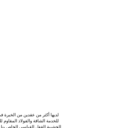
لديها أكثر من عقدين من الخبرة ف
للخدمة الشاقة والفولاذ المقاوم لل
الخشبية القفل القياسي الخاص بنا. منتجات عرض الرف حتى 56 بوصة تحتو