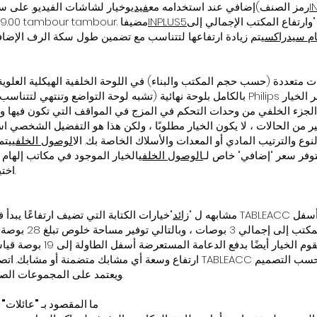
I
(رمز الصنف
إضافي عند استخدامه مع
فيديو
خيار لشاشات الفيديو. على سب
غير الخيار هذا الخلوص إلى 14.00 "وارتفاع المكتب الإجمالي إلى
INPLUS5
9.00 بوصة بين الطاولة والجانب السفلي من tambour tambour. مضيفا
ام سيدراكس
ات متعددة (حسب حجم المكتب والبناء) في اللوحة الخلفية الهيكلية العلوية
 الخيار
جزء الخلفي من وحدات التحكم في المزج في المواقف التي تكون فيها وحدة
ر من الحالات ، لا يكون الخيار مطلوبًا ، ولكن هذا هو التفضيل الشخصي است
لنوع والترتيب المادي أو المعدات والأسلاك الخاصة بك. ال
الوصول الخلفي
يتم 
رة. يتوفر سعر "إضافي" خاص لـ
الوصول الخلفي
الخيار الموجود في مكاتب إلهام 
اختيار.
مشابهه ل "
زائد
"خيارات الكتابة التي تضيف ارتفاعًا يبدأ فوق سطح طاولة المكتب
الجانب السفلي من تلك الطاولة.
ارتفاع وسعة أي مشابك متضمنة أو مشابك. اتصل أو أرسل بريدًا إلكترونيًا لم
ويعتمد على المجموعات الصحيحة من النماذج والخيارات والتكوينات.
ما المقصود بـ "عائلات"