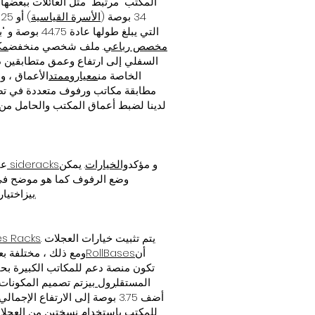
المكتب "مرتبط" مثل العائلات ببعضها
34 بوصة (
الأسرة القياسية
) أو 39.125 بوصة بعمق (
، عائلة High Rise التي يبلغ طولها عادة 44.75 بوصة و "بزاوية للخلف" مثل
مخصص رباعي
. ملف شخصي منخفض
مك
الخاصة من
معيار
و
ممتد
الأعماق ، و
و مؤكد
والخيارات
. يمكن
إلهام sideracks
نعم
وضع الرفوف كما هو موضح في ص
مراكز تحكم كبيرة متعددة المكاتب / متعددة الرفوف.
بيز
اختيار
. يتم تثبيت خيارات العجلات
DR&TR Executive Racks و RollRacks و lRacks
أن
RollBases
، ومع ذلك ، مختلفة
تكون منصة دعم للمكاتب الكبيرة بحي
المستقل
رول بيز
تم تصميم المكونات 
أضف 3.75 بوصة إلى الارتفاع الإجمالي