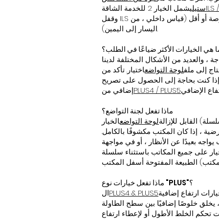
ستيل
يشمل الخيار 2 للخدمة الشاقة
 متاح فقط على أجسام المكتب بعرض 68 بوصة أو أقل (قياس داخلي ، من
اليسار إلى اليمين).
ا هي الخيارات الأكثر ضياعًا في الطلب؟
 ، والعديد من الأشكال المختلفة لدينا
تاج إلى ملف
لوحة التواضع
اختيار. تأكد من
إذا كنت بحاجة إلى الحصول على تصريح
PLUS4 / PLUS5
إضافي من
ماذا تفعل لجنة التواضع؟
القابل للإزالة
لوحة التواضع
الخيار (المضمن فقط مع مكاتب سلسلة Inspire) يغطي الجزء السفلي والخلفي (أي الجانب المقابل للمشغل الجالس) من
ضية ، إذا كان المكتب مكشوفًا بالكامل.
واجه بعيدًا عن الأنظار ، أو في مواجهة
لى جميع المكاتب باستثناء سلسلة Inspire ، حيث تم تضمينها بالفعل بسبب
ماذا تفعل خيارات نوع "PLUS"؟
PLUS4 & PLUS5
ال
 ". الارتفاع الإضافي ، إذن ، يخلق خلوصًا إضافيًا بين سطح الطاولة
 تحكم الخلط الأطول أو لإعطاء ارتفاع