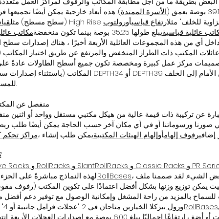
 البعض بطريقة ما من أجل مطابقة المكاتب والرفوف لمراكز العمل متعددة 
الأسرة الممتدة
). هذه أبعاد خارجية. يمكن أيضًا تجميعها 
ارتفاع قياسي
أو
رولتوب
(سطح مسطح) مثل
قيا
اتب عائلية قياسية
يبلغ طولها 35.25 بوصة بينما تكون منخفضة
مكاتب عائلي
عائلات المكتب ذات الطراز المنخفض والمرتفع. عن طريق اختيار المكاتب (
المكاتب (باستثناء إصدارات سطح المكتب). يمكنك أيضًا تطبيق خي
للمساعدة في مطابقة الأنظمة متعددة القطع.
منفصل عن المك
 إنهم هم! سلسلة Inspire عبارة عن تركيبة ذات قيمة عالية من هيكل مكتبي مستقل وواحد أو اثنين م
ورنا ورسوماتنا أو في أي مكان آخر حسب الحاجة. يمكن أيضًا طلب ربطها
. إضافي
رفوف إلهام
أو
إلهام الهيئات المكتبية
يمكن طلب إنشاء ،
ما الفرق بين "RollBase
SlantRol و Classic Racks و PR Series Racks
 بعض الشيء. لقد صممنا ملف
RollBases
لهذه النماذج مباشرةً على الجزء السفلي الهيكلي المسطح لتلك النماذج.
ث يمكن توزيع وزنها بشكل أفضل اعتمادًا على تكوين المكتب (رفوف مقوسة
للسماح بالمزيد من راحة المشغل وإمكانية الوصول مع توفير دعم أفضل م
RollBases
كلا الخيارين متاحان في 2 "عجلات فرامل جانبية أو 4" عجلات مزدوجة الفرامل للخدمة الشاقة.
و
رول بيز
للمكتب باستخدام نسختين من العجلات أو أضف ارتفاعًا إجماليًا يبلغ 6.00 