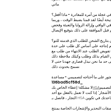
ماتي.
في عجلة من أمره للمغادرة - ماذا أفعل؟
ة أيضًا. لقد قمنا بضبط الوقت ، وربما
 بتاريخ الشحن للطلب الذي قدمته للتو؟
الانتهاء من طلب مع HSA. لكننا سنقوم دائمًا
م القيام بذلك وطلب وكيلك ملاحظة ذلك
لى حد ما. نحن نبذل قصارى جهدنا حتى لا
نسمح بحدوث ذلك.
جه لتصميمي - مساعدة !!! _ cc781905-5cde-3194-bb3b-
136bad5cf58d_
HSA
لا مشكلة! إعطاء الخاص بك
 الأشجار". إذا كنت لا تعمل بالفعل مع أحد