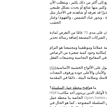
ه وتوسع إلى أكثر من ذلك بكثير ، ويتطلب الآن
ثر من 800 مادة أو مادة كيميائية مدرجة ، وكثير منها شائع أو يحدث بشكل طبيعي.
مثل BPA أو عادم الديزل أو الزرنيخ أو الأسبستوس. ومن العناصر الأخرى المدرجة
 ، وبذور عباد الشمس ، والقهوة) وغبار
الخشب.
نظرًا لانخفاض مستويات المخاطر في القانون (على سبيل المثال ، فرصة واحدة من كل 100000 للإصابة بالسرطان على مدى 70 عامًا من التعرض لمادة
فينا ومجتمعنا هو التزام HSA ونقوم بتسمية أثاثنا الخشبي الفاخر للصوت والفيديو بتحذير Prop 65 لكل من Wood Dust و Lead.
جد إمكانية وجود كمية صغيرة من الرصاص
في المفاتيح النحاسية وتجميعات القفل.
صول على الألواح الخشبية الأساسية
HSA
والأمان والأعلى جودة ورفوف المعدات
ما هو
افتح محطة عمل السلسلة
؟
ريدون أحد مكاتب A / V الأسطورية من HSA بدون العلبة العلوية ذات العلامات التجارية
HSA's
الخاصة بنا. محطة عمل Open Series جميلة وذات جودة عالية ومتوفرة في مجموعة متنوعة من خيارات الإنهاء. كما أنه مثالي لاحتياجات A / V الخاصة
 السلسلة المفتوحة ، كما هو الحال في