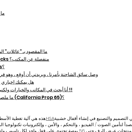
ما 
ما المقصود بـ "عائلات" ا
هل سلسلة Inspire Series Sideracks منفصلة عن المكتب؟
ما الفرق بين "RollBase" و Casters؟
وصل سائق الشاحنة بأمرنا ، ويريدني أن أوقع ، وهو في
هل يمكنك إخباري ب
أنا أبحث في المكاتب والخيارات ولكني لا أجد ما أحتاجه لتصميمي - مساعدة !!
ما ملصقات التحذير هذه على المنتج الخاص بي (California Prop 65)؟
ي التصميم والتصنيع في إنشاء أقفال خشبية
HSA
هذه هي آلية تغطية الأسطوانة الفعلية نفسها على مكاتبنا ورفوفها.
صدأ لتأمين الصوت / الفيديو ، والتحكم ، والأمن ، وإلكترونيات تكنولوجيا
ي على قفل واحد لكل تامبور رولتوب. أمرت مكاتب مع