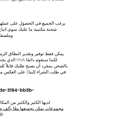
يرغب الجميع في الحصول على عملهم "ان
شحنة مكتبية. ما عليك سوى اتباع 
وملصقاتنا. اطلب من السائق البقاء لبضع دقائق. تأكد من وصولها بشكل آمن وسليم قبل الموافقة على ذلك بتوقيع الإيصال.
يمكن فقط توفير وتقدير النطاق الزمن
الذي يجب أ
بالشحن بمجرد أن يصبح طلبك قابلاً لل
في طلب الشراء إلينا). على العكس من ذ
تاجر مكالمة أو بريد إلكتروني لمناقشة نقطة الخلاف في التصميم. HSA لديها الكثير والكثي
مجموعات يمكن تجميعها معًا بألف ط
للعمل مع!
التجار 