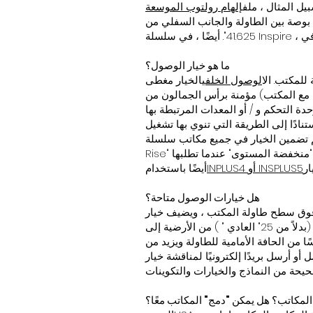
يل المثال ، ملف
إلهام رولتوب الموسعة
ما هو خيار الوصول؟
 للمكتب. ال
الوصول الخلفي
الخيار مغطى
 التحكم و / أو المعدات المرتبطة بها
نادًا إلى الطريقة التي تنوي بها تشغيل
تضمين الخيار في جميع مكاتب سلسلة Inspire ذات النمط "High
"منخفضة المستوى" عندما تطلبها
INPLUS4 أو INSPLUS5
أيضًا باستخدام
هل خيارات الوصول متاحة؟
 ، ويضيف خيار TABLEACC ارتفاعًا يبلغ 3 بوصات بدءًا من أسفل
المنضدة ، مما يؤدي إلى زيادة ارتفاع المكتب إلى إجمالي 3 بوصات ، وبالتالي توفير مساحة خلوص تبلغ 28 بوصة (بدلاً من 25" العادي " ) من الأرضية إلى
 يقوم الخيار أيضًا بدفع الدعامة المستعرضة أسفل الطاولة إلى 19 بوصة قياسًا من الحافة الأمامية للطاولة ويزيد من
ناقشة خيار TABLEACC لأنه مقتبس على أساس التصميم حسب التصميم
 المكاتب؟ هل يمكن "دمج" المكاتب معًا؟