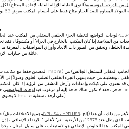
/ أقفال من الدرجة المؤسسية
(النوى القابلة للإزالة القابلة لإعادة المفتاح) لكل tambour أسطواني للمكتب
الفولاذ المقاوم للصدأ
الخيار
م
PLUS4
لوحات التواضع
، لتغطية الجزء الخلفي السفلي من المكتب عند الحاجة
دات من الملاءمة. إذا كان المكتب "بالخارج في العراء" أو مكشوفًا ، فقد تح
ة الخلط ، وتحقق من الصور ذات الأبعاد وأوراق المواصفات ، لمعرفة ما 
عائلة من خيارات الارتفاع الإضافي.
خلفي ، وتغطيته من حيث ينتهي الجزء الخلفي الصلب العلوي وصولاً إلى الأر
 قد تحتوي على كبلات وإمدادات وأرجل المشغل من الرؤية. إذا كان المكتب ي
حاجز ، فقد لا تكون هناك حاجة إليه أو مرغوب فيه.
لوحات التواضع
هي خيار ع
الطبيعة المفتوحة أسفل المكتب (لا يحتوي مكتب Inspire على أرفف سفلية).
، إلخ) إضافة ارتفاع إجمالي إضافي للمكتب. الأهم من ذلك ، أن هذا
INPLUS4 ، HRPLUS5
خيارات ارتفاع إضافية (وجميع الاختلافات مثل
الارتفاع الإضافي يبدأ عند سطح الطاولة ، الذي يظل عند 25.75 "من الأرضية ، ثم" لأعلى
ي للمكتب. هذا الخلوص الإضافي هو لاستيعاب ، على سبيل المثال ، وحدات