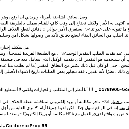
وصل سائق الشاحنة بأمرنا ، ويريدني أن أوقع ، وهو 
تهى به الأمر" ولكنك تحتاج إلى وقت كافٍ للقيام بعملك بالطريقة الصحيح
ما تقوله على عبواتنا
HSA
يستغرق الأمر حوالي 5 دقائق لقطع الغلاف الواقي الواقي وإزالة الزوايا والتعبئة وفحص
هل يمكنك إخباري
ي عند تقديم الطلب. التقدير الوحيد
HSA
مع الطبيعة الفريدة لمنتجنا ، ويتم إنتاجه على أساس كل طلب على حدة ،
ن تستخدمه هو التقدير الذي يقدمه الوكيل الذي تتعامل معه في صحيفة تفويض الطلب عند 
شحن ، حتى لو كان قبل ذلك بكثير من النطاق المقدر (ما لم تطلب منا عد
لك ، نظرًا لأنه تقدير ، فقد تتجاوز بعض الطلبات تاريخ الانتهاء الأصلي إ
أنا أنظر إلى المكاتب والخيارات ولكني لا أستطيع العثور على ما أحتا
ر من المكاتب و
اختيار
ريقة
. إنه في الواقع سهل جدًا ، لكن لدينا جميعًا أيام "لا نرى الغابة من أجل
، فاتصل بـ HSA مكالمة أو بريدًا إلكترونيًا - يسعدنا مساعدتك في تكوين HSA الخاص بك واقتراح
تاجر
ملصقات التحذير والإشعارات الخاصة بمنتج California Prop 65