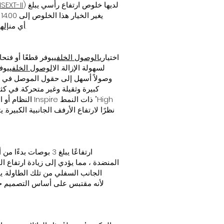
) لديها خلوص ارتفاع رأسي يبلغ
NSEXT-II
ي
يتم زيادة ارتفاعها لتتناسب مع تضمين طول سكة الرف الإضافي.
41.625". أيضًا ، في سلسلة Inspire ، أي من
إله
اختياري
الوصول الخلفي
يوفر قطعًا أو فتح
بالكامل بلوحة نهائية (تشبه لوحة التواضع وتنتهي لتتناسب مع المكتب) مؤمنة برأس الجمالون من Philips لسهولة الإزالة. ال
الوصول الخلفي
يوفر
وصولاً أسهل إلى حقول الموصل في ال
كبيرة وثقيلة وغير متحركة. في كثي
النظام أو ا
Rise" نظرًا لارتفاع الأرفف الجانبية الكبي