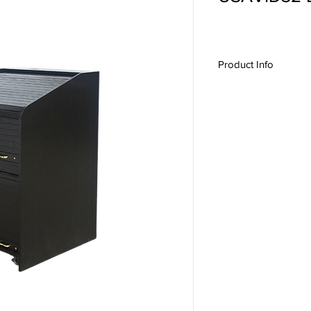
Product Info
#11027, USAVID32, US
Lectern, A/V Podium, 
Furniture,
Lecterns &