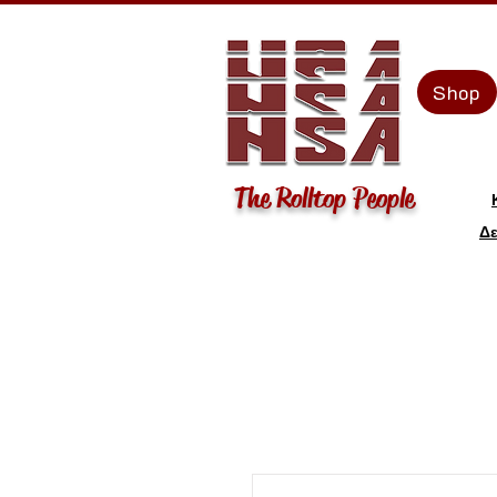
Shop
The Rolltop People
Δε