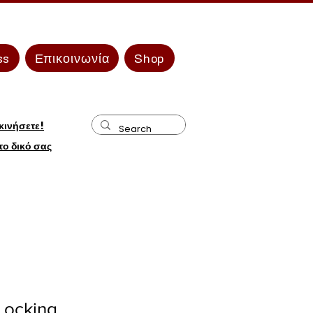
ss
Επικοινωνία
Shop
κινήσετε!
 το δικό σας
Locking