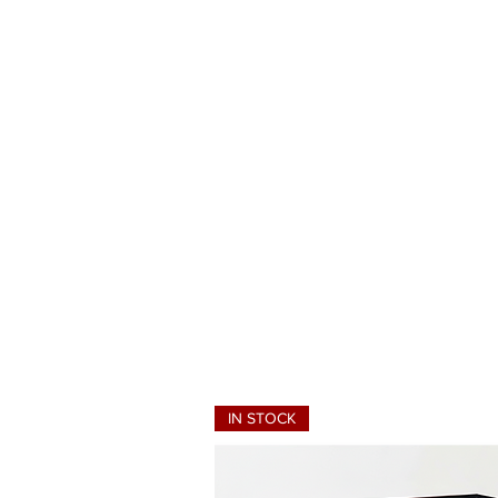
HSA 
येथे
काही
आयटम 
दि
पृष्ठ
IN STOCK