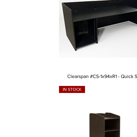
Clearspan #CS-1x94xR1 - Quick 
IN STOCK