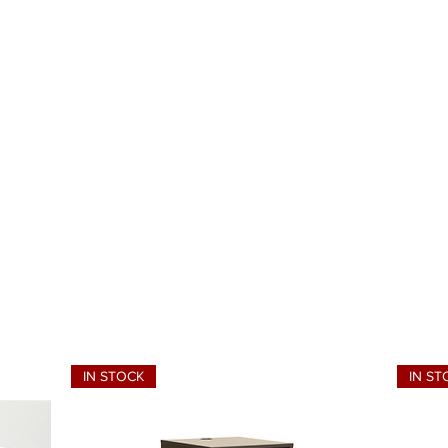
आयटम सापडतील - आणि 10 व्यावसायिक दिवसांमध
 तुम्हाला प्रोटोटाइप, वन-ऑफ, रिटर्न, स्क्रॅच 
 सापडेल! आपल्याला काय सापडेल हे आपल्याला क
विक्री चिन्हांकित होईपर्यंत उपलब्ध आहेत आणि
ले जातील. अधिक माहितीसाठी आम्हाला ईमेल कर
ावरील अधिक माहिती बटणावर क्लिक करा आणि आम्ह
डीलरपैकी एक खरेदी करण्यासाठी कनेक्ट करू. ह
IN STOCK
IN ST