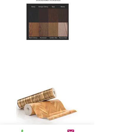
Paerewa
Mutunga