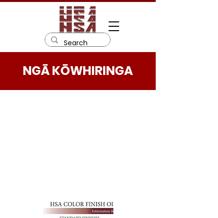
NGĀ KŌWHIRINGA
Kei te whakahīhī a HSA ki te whai
Kōwhiringa Mutu mō ō hiahia
katoa. Paatohia nga hononga i
raro nei ki te rapu korero mo nga
momo whiringa ka tukuna e
matou.